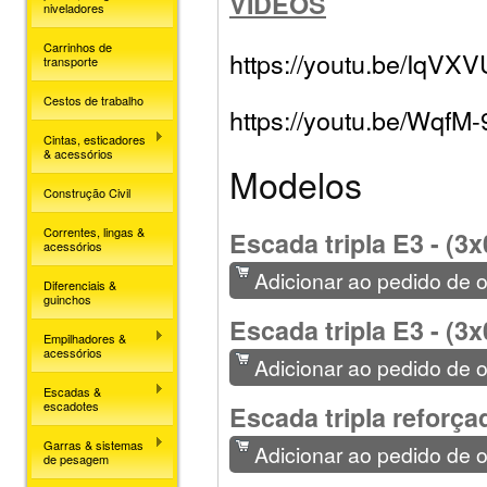
VÍDEOS
niveladores
Carrinhos de
https://youtu.be/IqV
transporte
Cestos de trabalho
https://youtu.be/WqfM-
Cintas, esticadores
& acessórios
Modelos
Construção Civil
Correntes, lingas &
Escada tripla E3 - (3x
acessórios
Adicionar ao pedido de 
Diferenciais &
guinchos
Escada tripla E3 - (3x
Empilhadores &
acessórios
Adicionar ao pedido de 
Escadas &
escadotes
Escada tripla reforça
Garras & sistemas
Adicionar ao pedido de 
de pesagem