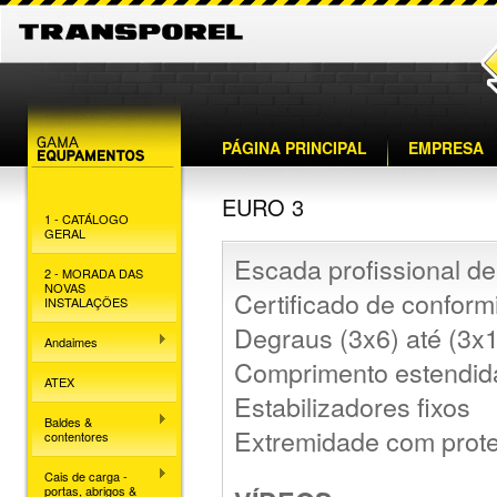
PÁGINA PRINCIPAL
EMPRESA
EURO 3
1 - CATÁLOGO
GERAL
Escada profissional de
2 - MORADA DAS
NOVAS
Certificado de confor
INSTALAÇÕES
Degraus (3x6) até (3x
Andaimes
Comprimento estendid
ATEX
Estabilizadores fixos
Baldes &
Extremidade com prote
contentores
Cais de carga -
portas, abrigos &