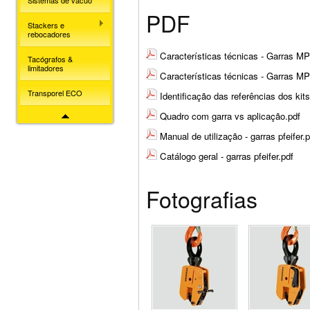
Sistemas de vácuo
PDF
Stackers e
rebocadores
Características técnicas - Garras 
Tacógrafos &
limitadores
Características técnicas - Garras 
Transporel ECO
Identificação das referências dos 
Quadro com garra vs aplicação.pdf
Manual de utilização - garras pfeifer.p
Catálogo geral - garras pfeifer.pdf
Fotografias