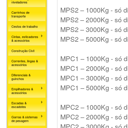
niveladores
MPS2 – 1000Kg
-
só d
Carrinhos de
transporte
MPS2 – 2000Kg
-
só d
Cestos de trabalho
MPS2 – 3000Kg
-
só d
MPS2 – 5000Kg
-
só d
Cintas, esticadores
& acessórios
Construção Civil
MPC1 – 1000Kg
-
só d
Correntes, lingas &
acessórios
MPC1 – 2000Kg
-
só d
Diferenciais &
MPC1 – 3000Kg
-
só d
guinchos
MPC1 – 5000Kg
-
só d
Empilhadores &
acessórios
Escadas &
MPC2 – 1000Kg
-
só d
escadotes
MPC2 – 2000Kg
-
só d
Garras & sistemas
de pesagem
MPC2 – 3000Kg
-
só d