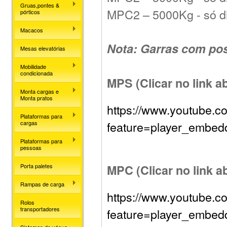
Gruas,pontes &
MPC2 – 5000Kg
-
só d
pórticos
Macacos
Nota: Garras com poss
Mesas elevatórias
Mobilidade
condicionada
MPS (Clicar no link a
Monta cargas e
Monta pratos
https://www.youtube.c
Plataformas para
feature=player_emb
cargas
Plataformas para
pessoas
Porta paletes
MPC (Clicar no link a
Rampas de carga
https://www.youtube.c
Rolos
transportadores
feature=player_embe