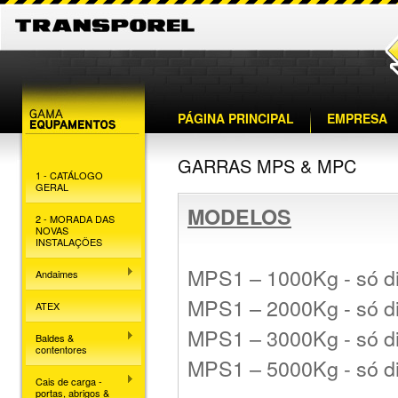
PÁGINA PRINCIPAL
EMPRESA
GARRAS MPS & MPC
1 - CATÁLOGO
GERAL
MODELOS
2 - MORADA DAS
NOVAS
INSTALAÇÕES
MPS1 – 1000Kg -
só d
Andaimes
MPS1 – 2000Kg
-
só d
ATEX
MPS1 – 3000Kg
-
só d
Baldes &
contentores
MPS1 – 5000Kg
-
só d
Cais de carga -
portas, abrigos &