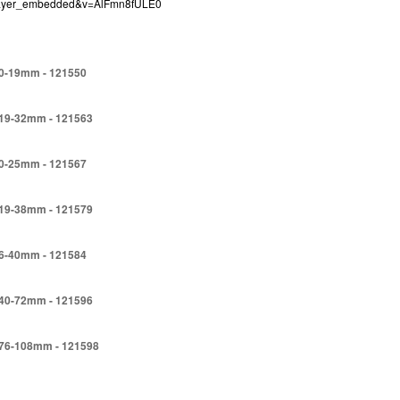
=player_embedded&v=AlFmn8fULE0
 0-19mm - 121550
g 19-32mm - 121563
 0-25mm - 121567
g 19-38mm - 121579
 6-40mm - 121584
g 40-72mm - 121596
g 76-108mm - 121598