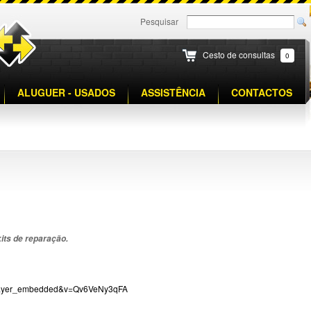
Pesquisar
Cesto de consultas
0
ALUGUER - USADOS
ASSISTÊNCIA
CONTACTOS
its de reparação.
=player_embedded&v=Qv6VeNy3qFA