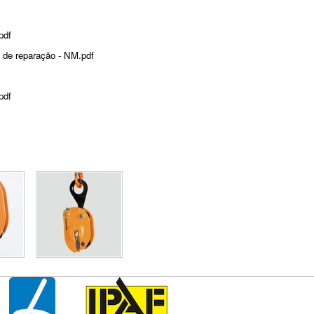
pdf
s de reparação - NM.pdf
pdf